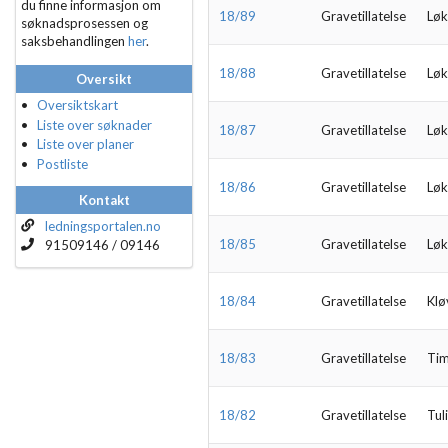
du finne informasjon om
18/89
Gravetillatelse
Løk
søknadsprosessen og
saksbehandlingen
her
.
18/88
Gravetillatelse
Løk
Oversikt
Oversiktskart
Liste over søknader
18/87
Gravetillatelse
Løk
Liste over planer
Postliste
18/86
Gravetillatelse
Løk
Kontakt
ledningsportalen.no
18/85
Gravetillatelse
Løk
91509146 / 09146
18/84
Gravetillatelse
Klø
18/83
Gravetillatelse
Tim
18/82
Gravetillatelse
Tul