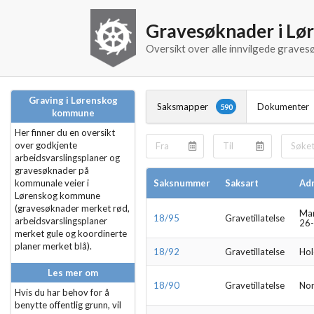
Gravesøknader i L
Oversikt over alle innvilgede grav
Graving i Lørenskog
Saksmapper
Dokumenter
590
kommune
Her finner du en oversikt
over godkjente
arbeidsvarslingsplaner og
gravesøknader på
kommunale veier i
Saksnummer
Saksart
Ad
Lørenskog kommune
(gravesøknader merket rød,
Mar
18/95
Gravetillatelse
arbeidsvarslingsplaner
26
merket gule og koordinerte
planer merket blå).
18/92
Gravetillatelse
Hol
Les mer om
18/90
Gravetillatelse
Nor
Hvis du har behov for å
benytte offentlig grunn, vil