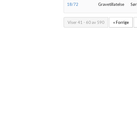
18/72
Gravetillatelse
Sør
Viser 41 - 60 av 590
« Forrige