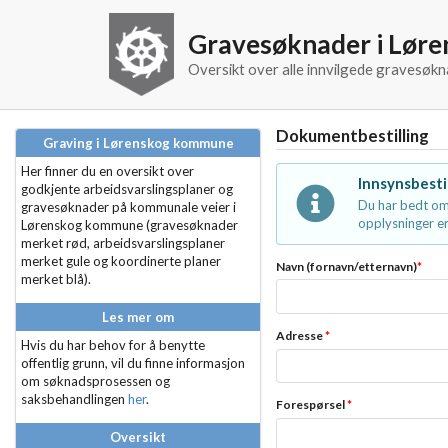
Gravesøknader i Lør
Oversikt over alle innvilgede gravesø
Dokumentbestilling
Graving i Lørenskog kommune
Her finner du en oversikt over
Innsynsbesti
godkjente arbeidsvarslingsplaner og
Du har bedt om
gravesøknader på kommunale veier i
opplysninger er
Lørenskog kommune (gravesøknader
merket rød, arbeidsvarslingsplaner
merket gule og koordinerte planer
Navn (fornavn/etternavn)
*
merket blå).
Les mer om
Adresse
*
Hvis du har behov for å benytte
offentlig grunn, vil du finne informasjon
om søknadsprosessen og
saksbehandlingen
her
.
Forespørsel
*
Oversikt