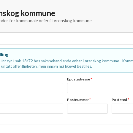
enskog kommune
knader for kommunale veier i Lørenskog kommune
lling
 innsyn i sak 18/72 hos saksbehandlende enhet Lørenskog kommune - Kommu
 untatt offentligheten, men innsyn må likevel bestilles.
Epostadresse
*
Postnummer
*
Poststed
*