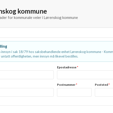
enskog kommune
knader for kommunale veier i Lørenskog kommune
lling
 innsyn i sak 18/79 hos saksbehandlende enhet Lørenskog kommune - Kommu
 untatt offentligheten, men innsyn må likevel bestilles.
Epostadresse
*
Postnummer
*
Poststed
*