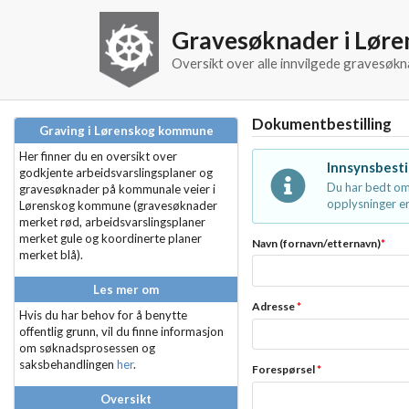
Gravesøknader i Lør
Oversikt over alle innvilgede gravesø
Dokumentbestilling
Graving i Lørenskog kommune
Her finner du en oversikt over
Innsynsbesti
godkjente arbeidsvarslingsplaner og
Du har bedt om
gravesøknader på kommunale veier i
opplysninger er
Lørenskog kommune (gravesøknader
merket rød, arbeidsvarslingsplaner
merket gule og koordinerte planer
Navn (fornavn/etternavn)
*
merket blå).
Les mer om
Adresse
*
Hvis du har behov for å benytte
offentlig grunn, vil du finne informasjon
om søknadsprosessen og
saksbehandlingen
her
.
Forespørsel
*
Oversikt