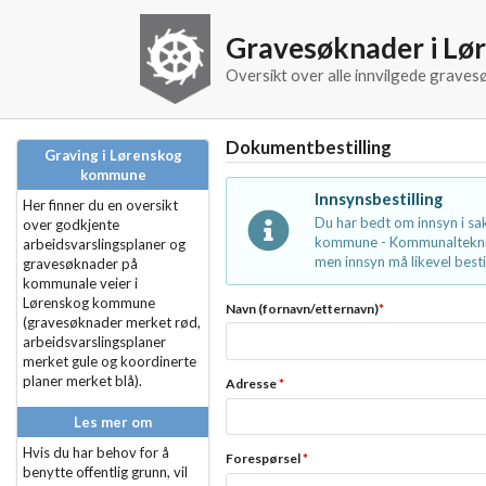
Gravesøknader i L
Oversikt over alle innvilgede grav
Dokumentbestilling
Graving i Lørenskog
kommune
Innsynsbestilling
Her finner du en oversikt
Du har bedt om innsyn i s
over godkjente
kommune - Kommunalteknikk
arbeidsvarslingsplaner og
men innsyn må likevel bestil
gravesøknader på
kommunale veier i
Lørenskog kommune
Navn (fornavn/etternavn)
*
(gravesøknader merket rød,
arbeidsvarslingsplaner
merket gule og koordinerte
planer merket blå).
Adresse
*
Les mer om
Hvis du har behov for å
Forespørsel
*
benytte offentlig grunn, vil