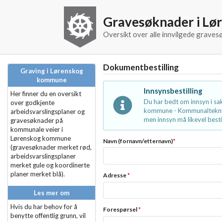
Gravesøknader i L
Oversikt over alle innvilgede grav
Dokumentbestilling
Graving i Lørenskog
kommune
Innsynsbestilling
Her finner du en oversikt
Du har bedt om innsyn i s
over godkjente
kommune - Kommunalteknikk
arbeidsvarslingsplaner og
men innsyn må likevel bestil
gravesøknader på
kommunale veier i
Lørenskog kommune
Navn (fornavn/etternavn)
*
(gravesøknader merket rød,
arbeidsvarslingsplaner
merket gule og koordinerte
planer merket blå).
Adresse
*
Les mer om
Hvis du har behov for å
Forespørsel
*
benytte offentlig grunn, vil