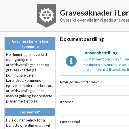
Gravesøknader i L
Oversikt over alle innvilgede grav
Dokumentbestilling
Graving i Lørenskog
kommune
Innsynsbestilling
Her finner du en oversikt
Du har bedt om innsyn i s
over godkjente
kommune - Kommunalteknikk
arbeidsvarslingsplaner og
men innsyn må likevel bestil
gravesøknader på
kommunale veier i
Lørenskog kommune
Navn (fornavn/etternavn)
*
(gravesøknader merket rød,
arbeidsvarslingsplaner
merket gule og koordinerte
planer merket blå).
Adresse
*
Les mer om
Hvis du har behov for å
Forespørsel
*
benytte offentlig grunn, vil