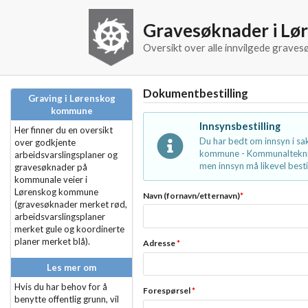
Gravesøknader i L
Oversikt over alle innvilgede grav
Dokumentbestilling
Graving i Lørenskog
kommune
Innsynsbestilling
Her finner du en oversikt
Du har bedt om innsyn i s
over godkjente
kommune - Kommunalteknikk
arbeidsvarslingsplaner og
men innsyn må likevel bestil
gravesøknader på
kommunale veier i
Lørenskog kommune
Navn (fornavn/etternavn)
*
(gravesøknader merket rød,
arbeidsvarslingsplaner
merket gule og koordinerte
planer merket blå).
Adresse
*
Les mer om
Hvis du har behov for å
Forespørsel
*
benytte offentlig grunn, vil