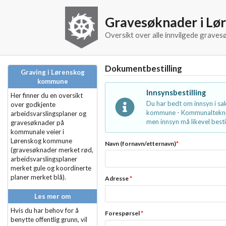
Gravesøknader i L
Oversikt over alle innvilgede grav
Dokumentbestilling
Graving i Lørenskog
kommune
Innsynsbestilling
Her finner du en oversikt
Du har bedt om innsyn i s
over godkjente
kommune - Kommunalteknikk
arbeidsvarslingsplaner og
men innsyn må likevel bestil
gravesøknader på
kommunale veier i
Lørenskog kommune
Navn (fornavn/etternavn)
*
(gravesøknader merket rød,
arbeidsvarslingsplaner
merket gule og koordinerte
planer merket blå).
Adresse
*
Les mer om
Hvis du har behov for å
Forespørsel
*
benytte offentlig grunn, vil