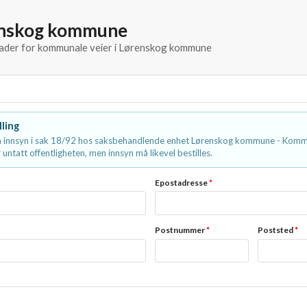
enskog kommune
knader for kommunale veier i Lørenskog kommune
lling
 innsyn i sak 18/92 hos saksbehandlende enhet Lørenskog kommune - Kommu
 untatt offentligheten, men innsyn må likevel bestilles.
Epostadresse
*
Postnummer
*
Poststed
*