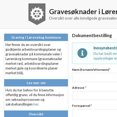
Gravesøknader i Lør
Oversikt over alle innvilgede gravesø
Dokumentbestilling
Graving i Lørenskog kommune
Her finner du en oversikt over
Innsynsbesti
godkjente arbeidsvarslingsplaner og
Du har bedt om
gravesøknader på kommunale veier i
opplysninger er
Lørenskog kommune (gravesøknader
merket rød, arbeidsvarslingsplaner
merket gule og koordinerte planer
Navn (fornavn/etternavn)
*
merket blå).
Les mer om
Adresse
*
Hvis du har behov for å benytte
offentlig grunn, vil du finne informasjon
om søknadsprosessen og
saksbehandlingen
her
.
Forespørsel
*
Oversikt