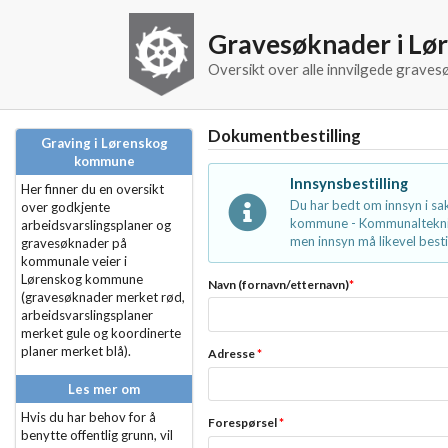
Gravesøknader i L
Oversikt over alle innvilgede grav
Dokumentbestilling
Graving i Lørenskog
kommune
Innsynsbestilling
Her finner du en oversikt
Du har bedt om innsyn i s
over godkjente
kommune - Kommunalteknikk
arbeidsvarslingsplaner og
men innsyn må likevel bestil
gravesøknader på
kommunale veier i
Lørenskog kommune
Navn (fornavn/etternavn)
*
(gravesøknader merket rød,
arbeidsvarslingsplaner
merket gule og koordinerte
planer merket blå).
Adresse
*
Les mer om
Hvis du har behov for å
Forespørsel
*
benytte offentlig grunn, vil