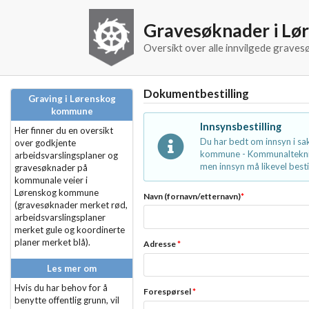
Gravesøknader i L
Oversikt over alle innvilgede grav
Dokumentbestilling
Graving i Lørenskog
kommune
Innsynsbestilling
Her finner du en oversikt
Du har bedt om innsyn i s
over godkjente
kommune - Kommunalteknikk
arbeidsvarslingsplaner og
men innsyn må likevel bestil
gravesøknader på
kommunale veier i
Lørenskog kommune
Navn (fornavn/etternavn)
*
(gravesøknader merket rød,
arbeidsvarslingsplaner
merket gule og koordinerte
planer merket blå).
Adresse
*
Les mer om
Hvis du har behov for å
Forespørsel
*
benytte offentlig grunn, vil