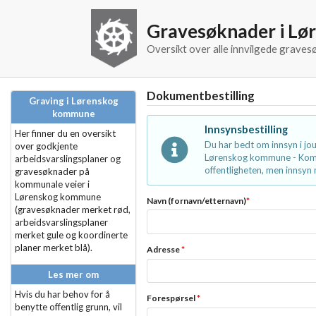
Gravesøknader i L
Oversikt over alle innvilgede grav
Dokumentbestilling
Graving i Lørenskog
kommune
Innsynsbestilling
Her finner du en oversikt
Du har bedt om innsyn i j
over godkjente
Lørenskog kommune - Kommu
arbeidsvarslingsplaner og
offentligheten, men innsyn m
gravesøknader på
kommunale veier i
Lørenskog kommune
Navn (fornavn/etternavn)
*
(gravesøknader merket rød,
arbeidsvarslingsplaner
merket gule og koordinerte
planer merket blå).
Adresse
*
Les mer om
Hvis du har behov for å
Forespørsel
*
benytte offentlig grunn, vil