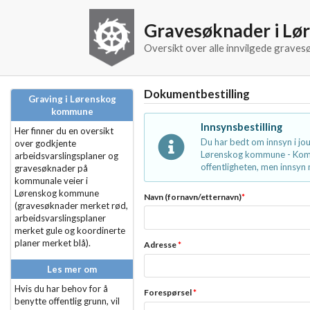
Gravesøknader i L
Oversikt over alle innvilgede grav
Dokumentbestilling
Graving i Lørenskog
kommune
Innsynsbestilling
Her finner du en oversikt
Du har bedt om innsyn i j
over godkjente
Lørenskog kommune - Kommu
arbeidsvarslingsplaner og
offentligheten, men innsyn m
gravesøknader på
kommunale veier i
Lørenskog kommune
Navn (fornavn/etternavn)
*
(gravesøknader merket rød,
arbeidsvarslingsplaner
merket gule og koordinerte
planer merket blå).
Adresse
*
Les mer om
Hvis du har behov for å
Forespørsel
*
benytte offentlig grunn, vil