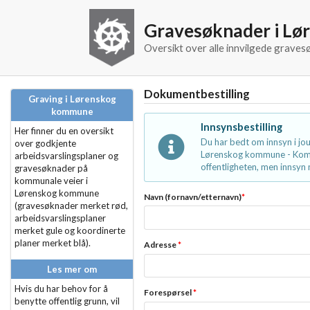
Gravesøknader i L
Oversikt over alle innvilgede grav
Dokumentbestilling
Graving i Lørenskog
kommune
Innsynsbestilling
Her finner du en oversikt
Du har bedt om innsyn i j
over godkjente
Lørenskog kommune - Kommu
arbeidsvarslingsplaner og
offentligheten, men innsyn m
gravesøknader på
kommunale veier i
Lørenskog kommune
Navn (fornavn/etternavn)
*
(gravesøknader merket rød,
arbeidsvarslingsplaner
merket gule og koordinerte
planer merket blå).
Adresse
*
Les mer om
Hvis du har behov for å
Forespørsel
*
benytte offentlig grunn, vil