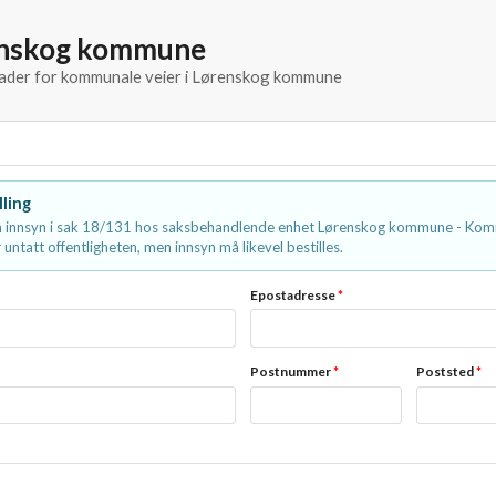
enskog kommune
knader for kommunale veier i Lørenskog kommune
lling
 innsyn i sak 18/131 hos saksbehandlende enhet Lørenskog kommune - Kom
 untatt offentligheten, men innsyn må likevel bestilles.
Epostadresse
*
Postnummer
*
Poststed
*