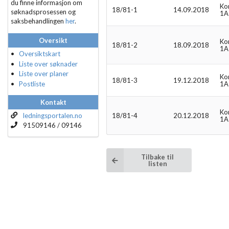
du finne informasjon om
Ko
18/81-1
14.09.2018
søknadsprosessen og
1A
saksbehandlingen
her
.
Oversikt
Ko
18/81-2
18.09.2018
1A
Oversiktskart
Liste over søknader
Liste over planer
Ko
18/81-3
19.12.2018
Postliste
1A
Kontakt
Ko
ledningsportalen.no
18/81-4
20.12.2018
1A
91509146 / 09146
Tilbake til
listen