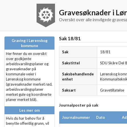
Gravesøknader i L
Oversikt over alle innvilgede grav
Sak 18/81
Graving i Lørenskog
kommune
Sak
18/81
Her finner du en oversikt
over godkjente
Sakstittel
SDU Skåre Del 
arbeidsvarslingsplaner og
gravesøknader på
kommunale veier i
Saksbehandlende
Lørenskog kom
Lørenskog kommune
enhet
Kommunaltekni
(gravesøknader merket rød,
arbeidsvarslingsplaner
Saksart
Gravetillatelse
merket gule og koordinerte
planer merket blå).
Journalposter på sak
Les mer om
Journalnummer
Dato
Ad
Hvis du har behov for å
benytte offentlig grunn, vil