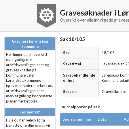
Gravesøknader i L
Oversikt over alle innvilgede grav
Sak 18/105
Graving i Lørenskog
kommune
Sak
18/105
Her finner du en oversikt
over godkjente
Sakstittel
Løkenåsveien 
arbeidsvarslingsplaner og
gravesøknader på
kommunale veier i
Saksbehandlende
Lørenskog kom
Lørenskog kommune
enhet
Kommunaltekni
(gravesøknader merket rød,
arbeidsvarslingsplaner
Saksart
Gravetillatelse
merket gule og koordinerte
planer merket blå).
Journalposter på sak
Les mer om
Journalnummer
Dato
Ad
Hvis du har behov for å
benytte offentlig grunn, vil