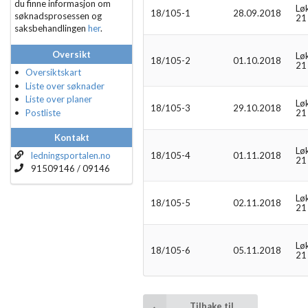
du finne informasjon om
Lø
18/105-1
28.09.2018
søknadsprosessen og
21
saksbehandlingen
her
.
Oversikt
Lø
18/105-2
01.10.2018
21
Oversiktskart
Liste over søknader
Liste over planer
Lø
18/105-3
29.10.2018
Postliste
21
Kontakt
Lø
ledningsportalen.no
18/105-4
01.11.2018
21
91509146 / 09146
Lø
18/105-5
02.11.2018
21
Lø
18/105-6
05.11.2018
21
Tilbake til