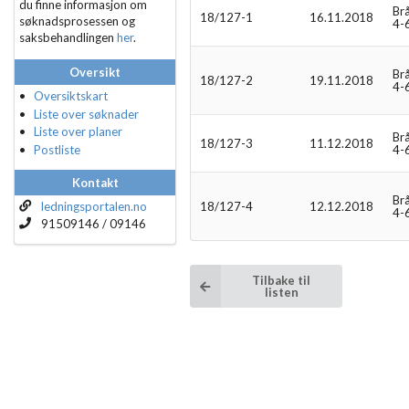
du finne informasjon om
Br
18/127-1
16.11.2018
søknadsprosessen og
4-
saksbehandlingen
her
.
Oversikt
Br
18/127-2
19.11.2018
4-
Oversiktskart
Liste over søknader
Liste over planer
Br
18/127-3
11.12.2018
Postliste
4-
Kontakt
Br
ledningsportalen.no
18/127-4
12.12.2018
4-
91509146 / 09146
Tilbake til
listen