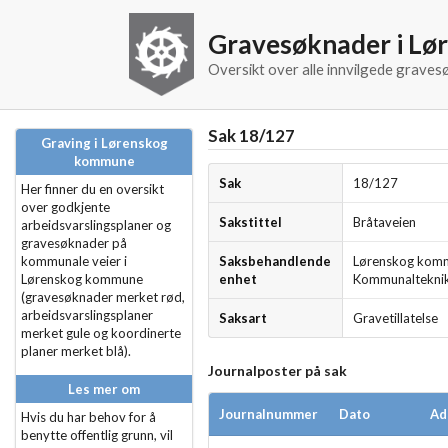
Gravesøknader i L
Oversikt over alle innvilgede grav
Sak 18/127
Graving i Lørenskog
kommune
Sak
18/127
Her finner du en oversikt
over godkjente
Sakstittel
Bråtaveien
arbeidsvarslingsplaner og
gravesøknader på
kommunale veier i
Saksbehandlende
Lørenskog kom
Lørenskog kommune
enhet
Kommunaltekni
(gravesøknader merket rød,
arbeidsvarslingsplaner
Saksart
Gravetillatelse
merket gule og koordinerte
planer merket blå).
Journalposter på sak
Les mer om
Journalnummer
Dato
Ad
Hvis du har behov for å
benytte offentlig grunn, vil