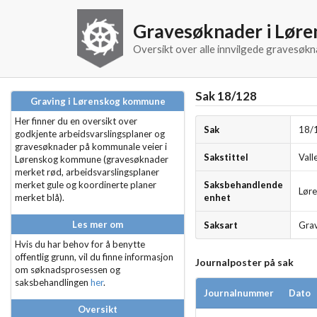
Gravesøknader i Lør
Oversikt over alle innvilgede gravesø
Sak 18/128
Graving i Lørenskog kommune
Her finner du en oversikt over
Sak
18/
godkjente arbeidsvarslingsplaner og
gravesøknader på kommunale veier i
Sakstittel
Vall
Lørenskog kommune (gravesøknader
merket rød, arbeidsvarslingsplaner
merket gule og koordinerte planer
Saksbehandlende
Lør
merket blå).
enhet
Les mer om
Saksart
Grav
Hvis du har behov for å benytte
offentlig grunn, vil du finne informasjon
Journalposter på sak
om søknadsprosessen og
saksbehandlingen
her
.
Journalnummer
Dato
Oversikt