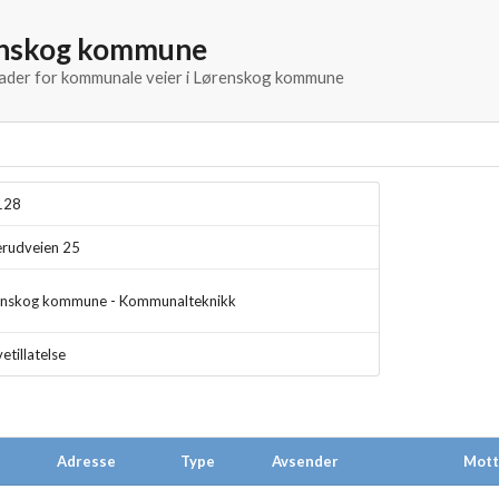
enskog kommune
knader for kommunale veier i Lørenskog kommune
128
erudveien 25
enskog kommune - Kommunalteknikk
etillatelse
Adresse
Type
Avsender
Mott