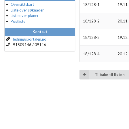
Oversiktskart
18/128-1
19.11
Liste over søknader
Liste over planer
18/128-2
20.11
Postliste
Kontakt
18/128-3
19.12
ledningsportalen.no
91509146 / 09146
18/128-4
20.12
Tilbake til listen