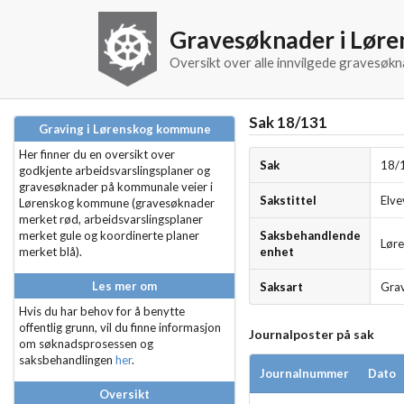
Gravesøknader i Lør
Oversikt over alle innvilgede gravesø
Sak 18/131
Graving i Lørenskog kommune
Her finner du en oversikt over
Sak
18/
godkjente arbeidsvarslingsplaner og
gravesøknader på kommunale veier i
Sakstittel
Elve
Lørenskog kommune (gravesøknader
merket rød, arbeidsvarslingsplaner
merket gule og koordinerte planer
Saksbehandlende
Lør
merket blå).
enhet
Les mer om
Saksart
Grav
Hvis du har behov for å benytte
offentlig grunn, vil du finne informasjon
Journalposter på sak
om søknadsprosessen og
saksbehandlingen
her
.
Journalnummer
Dato
Oversikt