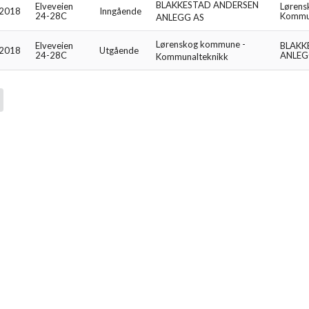
BLAKKESTAD ANDERSEN
Elveveien
Lørens
.2018
Inngående
24-28C
Kommun
ANLEGG AS
Lørenskog kommune -
Elveveien
BLAKK
.2018
Utgående
24-28C
ANLEG
Kommunalteknikk