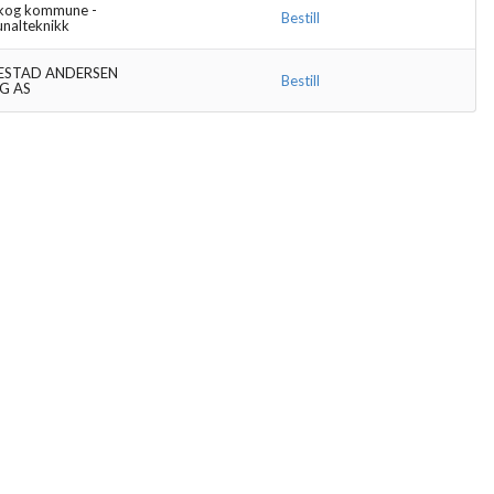
kog kommune -
Bestill
alteknikk
ESTAD ANDERSEN
Bestill
G AS