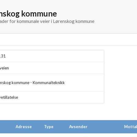
enskog kommune
knader for kommunale veier i Lørenskog kommune
131
veien
enskog kommune - Kommunalteknikk
etillatelse
Adresse
Type
Avsender
Motta