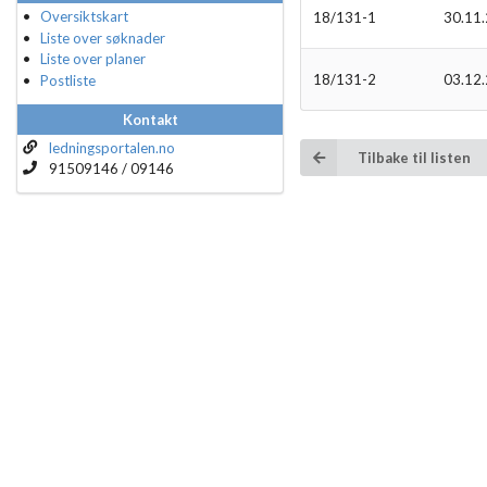
Oversiktskart
18/131-1
30.11
Liste over søknader
Liste over planer
18/131-2
03.12
Postliste
Kontakt
ledningsportalen.no
Tilbake til listen
91509146 / 09146