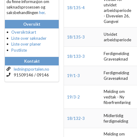
du finne informasjon om
utvidet
søknadsprosessen og
18/135-4
arbeidsperiode
saksbehandlingen
her
.
- Elveveien 26,
Gangvei
Oversikt
Oversiktskart
Utvidet
18/135-3
Liste over søknader
arbeidsperiode
Liste over planer
Postliste
Ferdigmelding
18/133-3
Gravesøknad
Kontakt
ledningsportalen.no
Ferdigmelding
91509146 / 09146
19/1-3
Gravesøknad
Melding om
19/3-2
vedtak - Ny
fiberfremføring
Midlertidig
18/132-3
ferdigmelding
Melding om