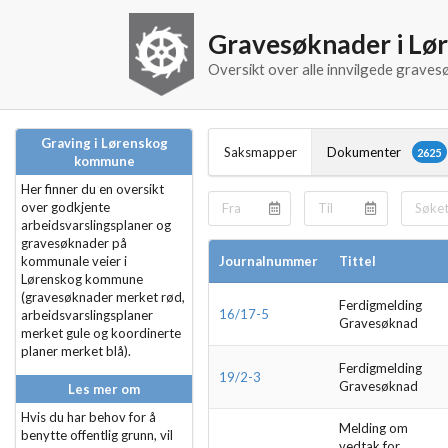
Gravesøknader i L
Oversikt over alle innvilgede grav
Graving i Lørenskog
Saksmapper
Dokumenter
2625
kommune
Her finner du en oversikt
over godkjente
arbeidsvarslingsplaner og
gravesøknader på
kommunale veier i
Journalnummer
Tittel
Lørenskog kommune
(gravesøknader merket rød,
Ferdigmelding
16/17-5
arbeidsvarslingsplaner
Gravesøknad
merket gule og koordinerte
planer merket blå).
Ferdigmelding
19/2-3
Gravesøknad
Les mer om
Hvis du har behov for å
Melding om
benytte offentlig grunn, vil
vedtak for