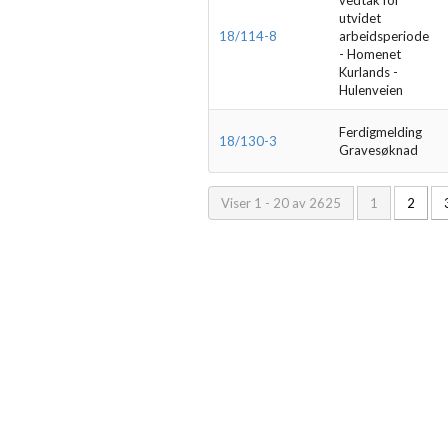
utvidet
18/114-8
arbeidsperiode
- Homenet
Kurlands -
Hulenveien
Ferdigmelding
18/130-3
Gravesøknad
Viser 1 - 20 av 2625
1
2